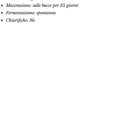
Macerazione: sulle bucce per 35 giorni
Fermentazione: spontanea
Chiarifiche: No
Filtrazioni: No
Solforosa totale: 11 mg/l Libera: 3 mg/l
Senza solfiti aggiunti
Ph: 3,47
Acidità totale: 6,48 g/l
Acidità volatile: 1 g/l
Alcol: 14,13%
Residuo zuccherino: <1 g/l
Acido malico: <0,1 g/l
Primo affinamento: 7 mesi in acciaio. Un
anno in barrique di rovere di secondo
passaggio.
Data imbottigliamento: 01/12/2023
Note: Non filtrato. Può presentare lieviti
residui o tannini sul fondo.