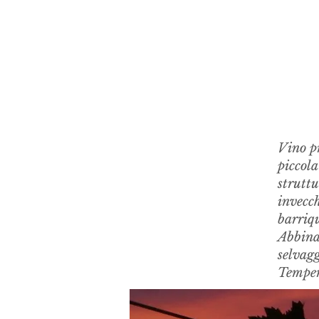
Vino pr
piccola
struttu
invecc
barriqu
Abbinam
selvag
Temper