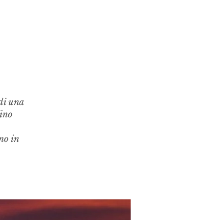
di una
Vino
no in
.