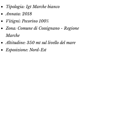
Tipologia: Igt Marche bianco
Annata: 2018
Vitigni: Pecorino 100%
Zona: Comune di Cossignano - Regione
Marche
Altitudine: 350 mt sul livello del mare
Esposizione: Nord-Est
Allevamento: 4000 ceppi a guyot
Terreno: 40% Sabbia, 30% Argilla, 30%
Limo
Resa per ettaro: 40 quintali
Data vendemmia: 15 settembre 2018
Raccolta: Manuale in piccole cassette
Vinificazione
Pressatura: soffice
Macerazione: sulle bucce per 2 giorni
Fermentazione: spontanea