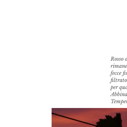
Rosso d
rimane 
fecce f
filtrat
per qu
Abbina
Temper