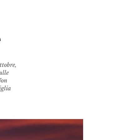
e
ttobre,
ulle
Non
iglia